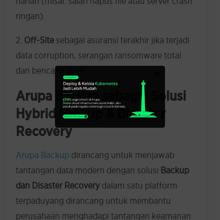
harian (misal: salah hapus file atau server crash
ringan).
2.
Off-Site
sebagai asuransi terakhir jika terjadi
data corruption, serangan ransomware total
dan bencana alam.
×
Arupa Backup sebagai Solusi
Hybrid Backup & Disaster
Recovery
Arupa Backup
dirancang untuk menjawab
tantangan data modern dengan solusi
Backup
dan Disaster Recovery
dalam satu platform
terpadu yang dirancang untuk membantu
perusahaan menghadapi tantangan keamanan