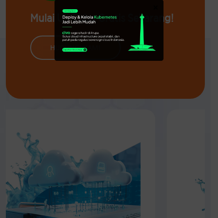
×
Mulai Uji Coba Gratis Sekarang!
HUBUNGI KAMI
Solusi
Arupa Compute
Terkait