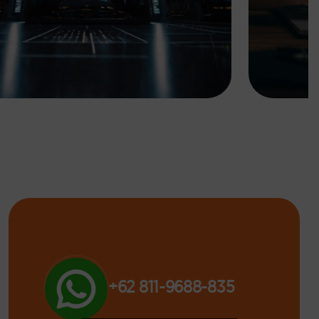
Mengelola Dokumen M&A
dengan Aman lewat Virtual
Data Room di Zettagrid
+62 811-9688-835