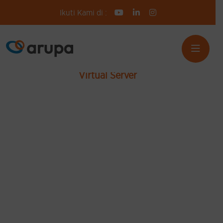
Ikuti Kami di :
Virtual Server
The Power of
Cloud, We Made
It Simple
Tingkatkan performa dan efisiensi aplikasi Anda
dengan virtual server yang fleksibel dan andal.