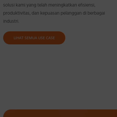
solusi kami yang telah meningkatkan efisiensi,
produktivitas, dan kepuasan pelanggan di berbagai
Memastikan transaksi dan
industri.
data nasabah tetap aktif 2
LIHAT SEMUA USE CASE
Penuhi SLA dan regulasi
industri finansial dengan
Arupa DR.