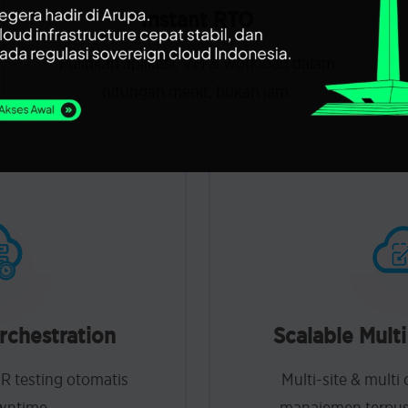
Instant RTO
Pulihkan aplikasi, VM & workload dalam
hitungan menit, bukan jam.
chestration
Scalable Multi
DR testing otomatis
Multi-site & mult
wntime.
manajemen terpusa