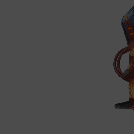
RPO dan RTO
egahan gangguan secara signifikan.