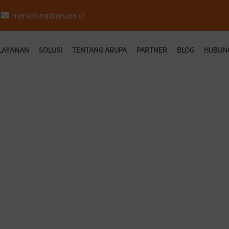
marketing@arupa.id
 LAYANAN
SOLUSI
TENTANG ARUPA
PARTNER
BLOG
HUBUNG
isaster