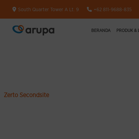
South Quarter Tower A Lt. 9
+62 811-9688-835
BERANDA
PRODUK &
Zerto Secondsite
Enterprise Grade D