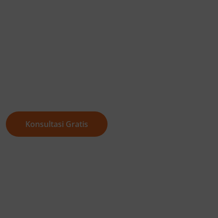
Recovery dengan 
in Seconds
Proteksi workload kritikal, kepatuhan regulasi dan penc
Konsultasi Gratis