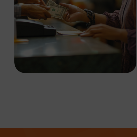
4x7.
Backup dan pemulihan EMR
dan sistem RS secara cepat
agar layanan medis tetap
berjalan.