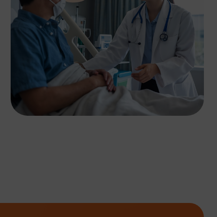
Proteksi sistem POS,
inventory, dan platform online
dari serangan siber dan
gangguan sistem.