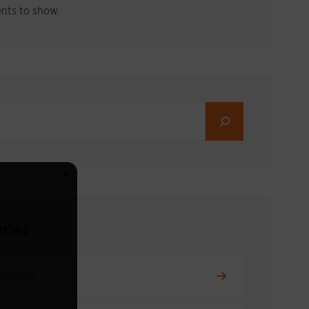
ts to show.
×
ries
 Backup