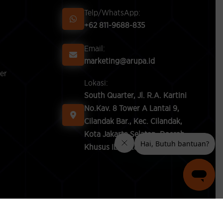
Telp/WhatsApp:
+62 811-9688-835
Email:
marketing@arupa.id
er
Lokasi:
South Quarter, Jl. R.A. Kartini
No.Kav. 8 Tower A Lantai 9,
Cilandak Bar., Kec. Cilandak,
Kota Jakarta Selatan, Daerah
Khusus Ibukota Jakarta 12430
Terms & Condition
Privacy Policy