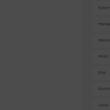
Kubern
Manage
Manufa
MinIO
Ritel
Runnin
Solusi 