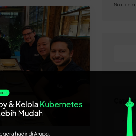
No commen
Catego
Arupa