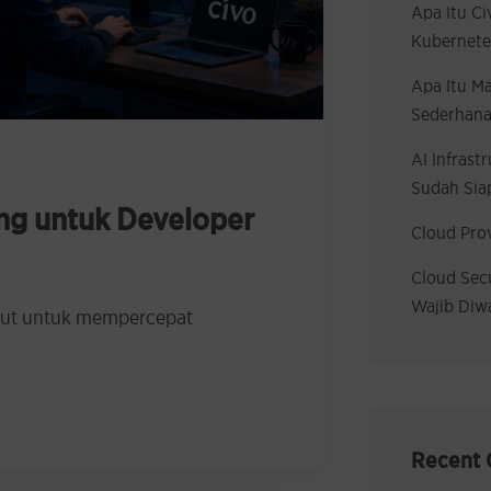
Apa Itu C
Kubernete
Apa Itu M
Sederhana
AI Infrast
Sudah Sia
ang untuk Developer
Cloud Prov
Cloud Secu
Wajib Diwa
untut untuk mempercepat
Recent