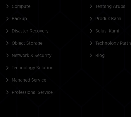
Compute
Tentang Arupa
Backup
Produk Kami
Disaster Recovery
Solusi Kami
Object Storage
Technology Partn
Network & Security
Blog
Technology Solution
Managed Service
Professional Service
hts Reserved.