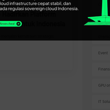
Civo
 Hadirkan Platform
Cloud 
netes untuk Indonesia
menjalin kemitraan strategis
Dremi
Event
Finansi
GPU o
IT Sol