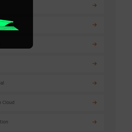
Migration
o
al
n Cloud
ution