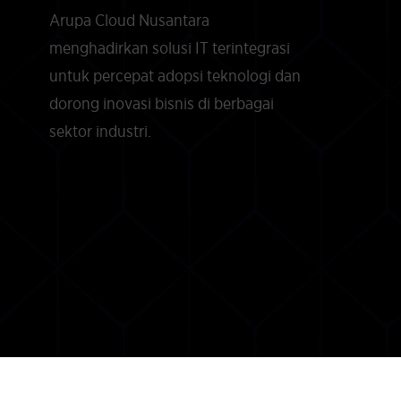
Arupa Cloud Nusantara
menghadirkan solusi IT terintegrasi
untuk percepat adopsi teknologi dan
dorong inovasi bisnis di berbagai
sektor industri.
Copyright
2026
Arupa Cloud Nusantara
. All Rig